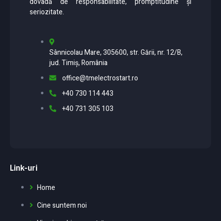
dovadă de responsabilitate, promptitudine și
seriozitate.
Sânnicolau Mare, 305600, str. Gării, nr. 12/B,
jud. Timiș, România
office@tmelectrostart.ro
+40 730 114 443
+40 731 305 103
Link-uri
Home
Cine suntem noi