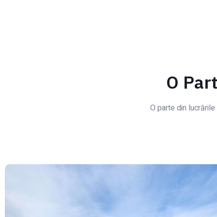
O Part
O parte din lucrările